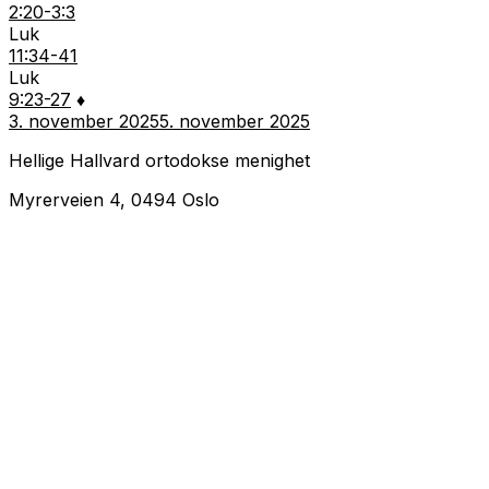
2:20-3:3
Luk
11:34-41
Luk
9:23-27
♦
3. november 2025
5. november 2025
Hellige Hallvard ortodokse menighet
Myrerveien 4, 0494 Oslo