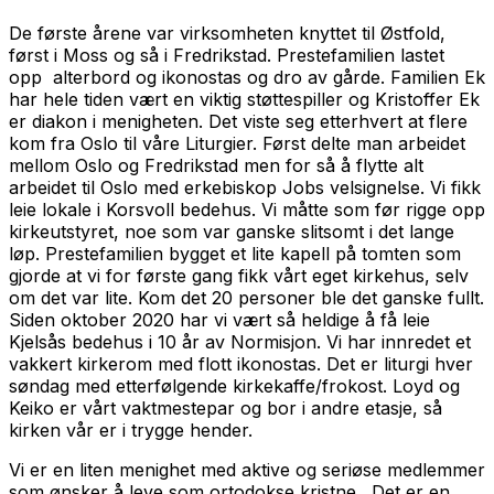
De første årene var virksomheten knyttet til Østfold,
først i Moss og så i Fredrikstad. Prestefamilien lastet
opp alterbord og ikonostas og dro av gårde. Familien Ek
har hele tiden vært en viktig støttespiller og Kristoffer Ek
er diakon i menigheten. Det viste seg etterhvert at flere
kom fra Oslo til våre Liturgier. Først delte man arbeidet
mellom Oslo og Fredrikstad men for så å flytte alt
arbeidet til Oslo med erkebiskop Jobs velsignelse. Vi fikk
leie lokale i Korsvoll bedehus. Vi måtte som før rigge opp
kirkeutstyret, noe som var ganske slitsomt i det lange
løp. Prestefamilien bygget et lite kapell på tomten som
gjorde at vi for første gang fikk vårt eget kirkehus, selv
om det var lite. Kom det 20 personer ble det ganske fullt.
Siden oktober 2020 har vi vært så heldige å få leie
Kjelsås bedehus i 10 år av Normisjon. Vi har innredet et
vakkert kirkerom med flott ikonostas. Det er liturgi hver
søndag med etterfølgende kirkekaffe/frokost. Loyd og
Keiko er vårt vaktmestepar og bor i andre etasje, så
kirken vår er i trygge hender.
Vi er en liten menighet med aktive og seriøse medlemmer
som ønsker å leve som ortodokse kristne. Det er en