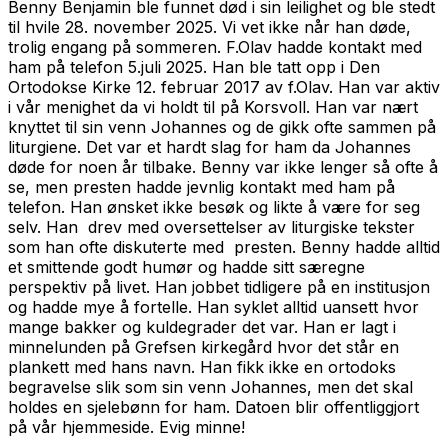
Benny Benjamin ble funnet død i sin leilighet og ble stedt
til hvile 28. november 2025. Vi vet ikke når han døde,
trolig engang på sommeren. F.Olav hadde kontakt med
ham på telefon 5.juli 2025. Han ble tatt opp i Den
Ortodokse Kirke 12. februar 2017 av f.Olav. Han var aktiv
i vår menighet da vi holdt til på Korsvoll. Han var nært
knyttet til sin venn Johannes og de gikk ofte sammen på
liturgiene. Det var et hardt slag for ham da Johannes
døde for noen år tilbake. Benny var ikke lenger så ofte å
se, men presten hadde jevnlig kontakt med ham på
telefon. Han ønsket ikke besøk og likte å være for seg
selv. Han drev med oversettelser av liturgiske tekster
som han ofte diskuterte med presten. Benny hadde alltid
et smittende godt humør og hadde sitt særegne
perspektiv på livet. Han jobbet tidligere på en institusjon
og hadde mye å fortelle. Han syklet alltid uansett hvor
mange bakker og kuldegrader det var. Han er lagt i
minnelunden på Grefsen kirkegård hvor det står en
plankett med hans navn. Han fikk ikke en ortodoks
begravelse slik som sin venn Johannes, men det skal
holdes en sjelebønn for ham. Datoen blir offentliggjort
på vår hjemmeside. Evig minne!