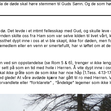
 da de døde skal høre stemmen til Guds Sønn. Og de som hør
 dø. Det levde i et intimt fellesskap med Gud, og skulle lev
synden skilte oss fra Ham som var selve kilden til livet vår
sthet dypt inne i oss at vi ble skapt, ikke for døden, men f
emedlem eller en venn er smertefullt, har vi løftet om at d
en ved sin oppstandelse (se Rom 5 & 6), trenger vi ikke le
lir sett på som en tid med hvile i Herren. Å vite dypt inne i
i skal ikke gråte som de som ikke har noe håp [1.Tess. 4:13-
 glede! At våre avdøde kjære har gått til ro med Herren. Vi
forvandlete eller “forklarete” , “åndelige” legemer som ikk