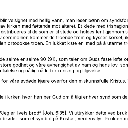
ir velsignet med hellig vann, man leser bønn om syndsforla
 kirken med føttende mot alteret. Et klede med trishagion l
distribueres til de som er til stede og holdes tent gjennom 
 seremonien kommer de troende frem og kysser korset, ikon
 den ortodokse troen. En lukket kiste er med på å utarme tro
 salme er salme 90 (91), som taler om Guds faste løfte om ve
 store godhet og våre avhengighet av ham og hans lov, som 
lelse og nådig nåde for rensing og tilgivelse.
nn for våre avdøde kjære overfor den miskunnsfulle Kristus. V
 i kirken hvor han ber Gud om å tilgi enhver synd som den
 “Jeg er livets brød” [Joh. 6:35]. Vi uttrykker dette ved br
 i brødet som et symbol på Kristus, Verdens lys. Frukten min