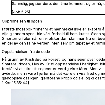
Sannelig, jeg sier dere: den time kommer, og er nå,
(Joh 5,25)
Opprinnelsen til døden
I første mosebok finner vi at mennesket ikke er skapt til å
vilje gjennom synd, ble vårt forhold til ham kuttet. Siden 
Smerten vi føler når en vi elsker dør stammer fra en bevis
en del av den falne verden. Men selv om tapet av et famili
Oppstandelsen fra de døde
På grunn av Kristi død på korset, og hans seier over død
Snarere, døden, i lys av Kristi oppstandelse i herlighet, b
forstår vi at slike situasjoner er verdig våre tårer. Men v
avdøde, men i våre hjerter må det være en viss fred og med
gjenopplive oss igjen, gjenforene kropp og sjel og gi oss 
1.Kor 15:35-44].