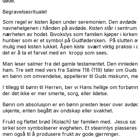
døde.
Begravelsesritualet
Som regel er kisten åpen under seremonien. Den avdøde bl
navnehelgenen i hånden på avdøde. Kisten står i sentrum av
nærheten av hodet. Bivokslys som familien kjøper i kirken 
hunbier som er et symbol på Gudfødersken. På slutten av
mulig med kisten lukket. Åpen kiste svært viktig praksis i
det er å ta et farvel med en kropp som sees.
Man leser salmer fra det gamle testamentet. Den innledende
ham. Tre sett med vers fra Salme 118 (119) taler om Guds
en bønn om omvendelse, appellerer til Guds miskunn, medfø
I tillegg til bønn til Herren, ber vi Hans hellige om forbø
der det ikke er mer smerte, sorg, eller lidelse.
Bønn om absolusjon er en bønn presten leser over avdøde
ukjente, enten begått av ondskap eller svakhet.
Frukt og flettet brød (Kolach) tar familien med. Jesus sa:
sirkel som symboliserer evigheten. Et stearinlys plasseres
men også til å produsere frukt av gode gjerninger.