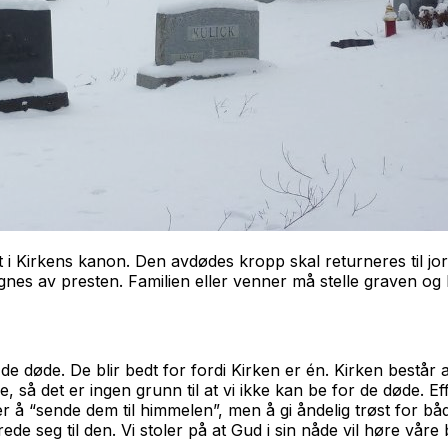
t i Kirkens kanon. Den avdødes kropp skal returneres til 
es av presten. Familien eller venner må stelle graven og be 
r de døde. De blir bedt for fordi Kirken er én. Kirken best
re, så det er ingen grunn til at vi ikke kan be for de døde.
 å “sende dem til himmelen”, men å gi åndelig trøst for b
 seg til den. Vi stoler på at Gud i sin nåde vil høre våre