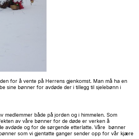
jorden for å vente på Herrens gjenkomst. Man må ha en
sine bønner for avdøde der i tillegg til sjelebønn i
år av medlemmer både på jorden og i himmelen. Som
 Effekten av våre bønner for de døde er verken å
åde avdøde og for de sørgende etterlatte. Våre bønner
 bønner som vi gjentatte ganger sender opp for vår kjære