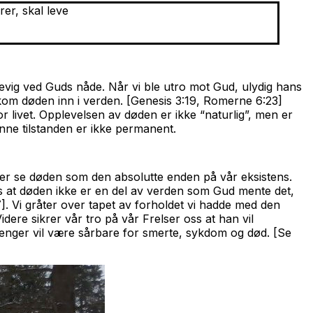
er, skal leve
e evig ved Guds nåde. Når vi ble utro mot Gud, ulydig hans
t, kom døden inn i verden. [Genesis 3:19, Romerne 6:23]
or livet. Opplevelsen av døden er ikke “naturlig”, men er
enne tilstanden er ikke permanent.
nger se døden som den absolutte enden på vår eksistens.
 oss at døden ikke er en del av verden som Gud mente det,
17]. Vi gråter over tapet av forholdet vi hadde med den
dere sikrer vår tro på vår Frelser oss at han vil
e lenger vil være sårbare for smerte, sykdom og død. [Se