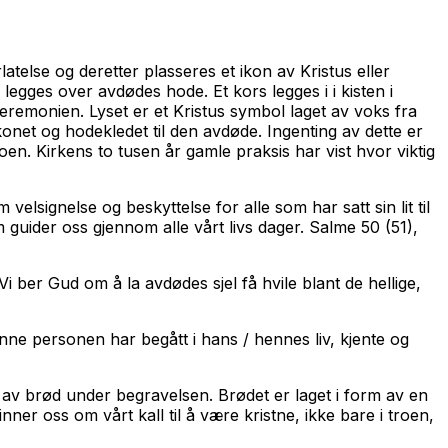
telse og deretter plasseres et ikon av Kristus eller
egges over avdødes hode. Et kors legges i i kisten i
seremonien. Lyset er et Kristus symbol laget av voks fra
et og hodekledet til den avdøde. Ingenting av dette er
en. Kirkens to tusen år gamle praksis har vist hvor viktig
lsignelse og beskyttelse for alle som har satt sin lit til
guider oss gjennom alle vårt livs dager. Salme 50 (51),
i ber Gud om å la avdødes sjel få hvile blant de hellige,
ne personen har begått i hans / hennes liv, kjente og
uk av brød under begravelsen. Brødet er laget i form av en
ner oss om vårt kall til å være kristne, ikke bare i troen,