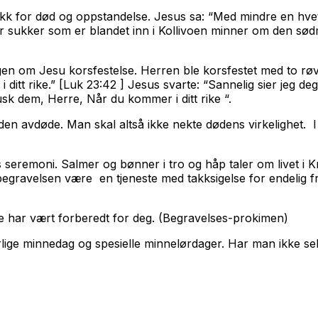
kk for død og oppstandelse. Jesus sa: “Med mindre en hvetek
 sukker som er blandet inn i Kollivoen minner om den sødme
en om Jesu korsfestelse. Herren ble korsfestet med to rø
ditt rike.” [Luk 23:42 ] Jesus svarte: “Sannelig sier jeg de
usk dem, Herre, Når du kommer i ditt rike “.
av den avdøde. Man skal altså ikke nekte dødens virkelighet.
remoni. Salmer og bønner i tro og håp taler om livet i Kris
ravelsen være en tjeneste med takksigelse for endelig frigjø
vile har vært forberedt for deg. (Begravelses-prokimen)
lige minnedag og spesielle minnelørdager. Har man ikke selv