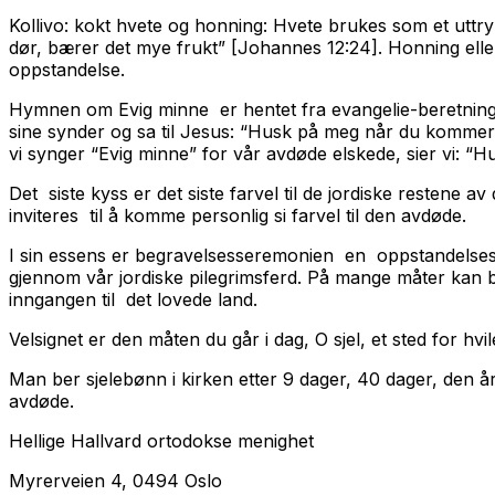
Kollivo: kokt hvete og honning: Hvete brukes som et uttry
dør, bærer det mye frukt” [Johannes 12:24]. Honning eller
oppstandelse.
Hymnen om Evig minne er hentet fra evangelie-beretning
sine synder og sa til Jesus: “Husk på meg når du kommer i 
vi synger “Evig minne” for vår avdøde elskede, sier vi: “H
Det siste kyss er det siste farvel til de jordiske restene 
inviteres til å komme personlig si farvel til den avdøde.
I sin essens er begravelsesseremonien en oppstandelses se
gjennom vår jordiske pilegrimsferd. På mange måter kan beg
inngangen til det lovede land.
Velsignet er den måten du går i dag, O sjel, et sted for h
Man ber sjelebønn i kirken etter 9 dager, 40 dager, den år
avdøde.
Hellige Hallvard ortodokse menighet
Myrerveien 4, 0494 Oslo