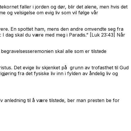
ornet faller i jorden og dør, blir det alene, men hvis det
 og velsigelse om evig liv som vil følge vår
vere. En spottet ham, mens den andre omvendte seg fra
g: I dag skal du være med meg i Paradis.” [Luk 23:43] Når
 I begravelsesseremonien skal alle som er tilstede
tus. Det evige liv skjenket på grunn av trofasthet til Gud
ring fra det fysiske liv inn i fylden av åndelig liv og
 anledning til å være tilstede, ber man presten be for