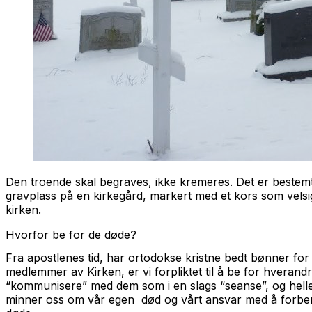
Den troende skal begraves, ikke kremeres. Det er bestem
gravplass på en kirkegård, markert med et kors som velsign
kirken.
Hvorfor be for de døde?
Fra apostlenes tid, har ortodokse kristne bedt bønner fo
medlemmer av Kirken, er vi forpliktet til å be for hverand
“kommunisere” med dem som i en slags “seanse”, og heller
minner oss om vår egen død og vårt ansvar med å forberede