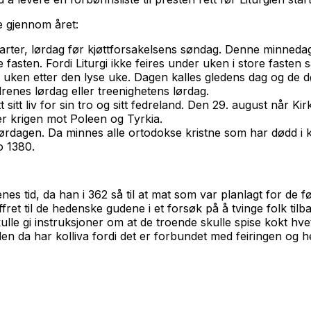
e gjennom året:
starter, lørdag før kjøttforsakelsens søndag. Denne minneda
 fasten. Fordi Liturgi ikke feires under uken i store fasten 
ag uken etter den lyse uke. Dagen kalles gledens dag og de d
renes lørdag eller treenighetens lørdag.
t sitt liv for sin tro og sitt fedreland. Den 29. august nå
ter krigen mot Poleen og Tyrkia.
lørdagen. Da minnes alle ortodokse kristne som har dødd i kr
o 1380.
llenes tid, da han i 362 så til at mat som var planlagt for de 
ffret til de hedenske gudene i et forsøk på å tvinge folk t
le gi instruksjoner om at de troende skulle spise kokt hvete
da har kolliva fordi det er forbundet med feiringen og helge