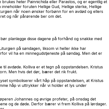
 brukes heter Painnichida eller Parastos, og er egentlig et
on inneholder foruten
Hellige Gud, Hellige sterke, Hellige
liturgien når noen ønsker forbønn for en avdød og ellers
ret og når pårørende ber om det.
n bør planlegge disse dagene på forhånd og snakke med
Liturgien på søndagen, liksom vi heller ikke har
for vil ha en minnegudstjeneste på søndag. Men det er
 til avdøde. Kolliva er et tegn på oppstandelsen. Kristus
korn. Men hvis det dør, bærer det rik frukt.
Lyset symboliserer vårt håp på oppstandelsen, at Kristus
me håp vi uttrykker når vi holder et lys under
døperen Johannes og øvrige profeter, på onsdag det
nene og de døde. Derfor bærer vi frem Kolliva på lørdager.
er.