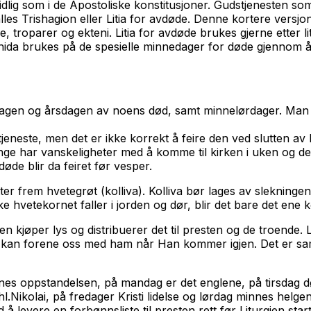
dlig som i de Apostoliske konstitusjoner. Gudstjenesten som
les Trishagion eller Litia for avdøde. Denne kortere versj
, troparer og ekteni. Litia for avdøde brukes gjerne etter 
ida brukes på de spesielle minnedager for døde gjennom å
. dagen og årsdagen av noens død, samt minnelørdager. Ma
jeneste, men det er ikke korrekt å feire den ved slutten av 
 har vanskeligheter med å komme til kirken i uken og der
de blir da feiret før vesper.
r frem hvetegrøt (kolliva). Kolliva bør lages av slekningene
ke hvetekornet faller i jorden og dør, blir det bare det ene 
n kjøper lys og distribuerer det til presten og de troende. 
i kan forene oss med ham når Han kommer igjen. Det er sam
nnes oppstandelsen, på mandag er det englene, på tirsdag 
.Nikolai, på fredager Kristi lidelse og lørdag minnes helge
evere en forbønnsliste til presten rett før Liturgien start