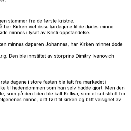
gen stammer fra de første kristne.
så har Kirken viet disse lørdagene til de dødes minne.
øde minnes i lyset av Kristi oppstandelse.
r Kirken minnes døperen Johannes, har Kirken minnet døde
ig. Den ble innstiftet av storprins Dimitry Ivanovich
første dagene i store fasten ble tatt fra markedet i
ilbake til hedendommen som han selv hadde gjort. Men den
, som på den tiden ble kalt Kolliva, som et substitutt for
nenes minne, blitt ført til kirken og blitt velsignet av