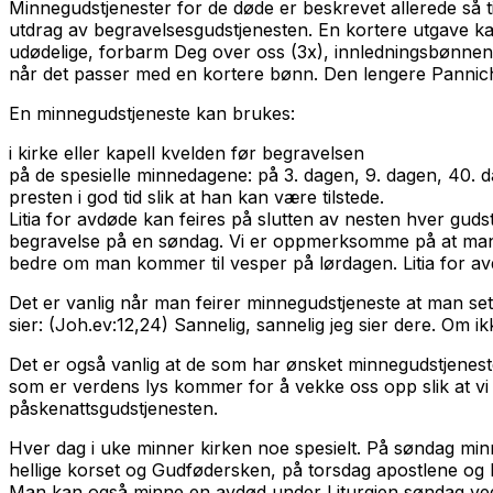
Minnegudstjenester for de døde er beskrevet allerede så ti
utdrag av begravelsesgudstjenesten. En kortere utgave kal
udødelige, forbarm Deg over oss
(3x), innledningsbønnene
når det passer med en kortere bønn. Den lengere Pannich
En minnegudstjeneste kan brukes:
i kirke eller kapell kvelden før begravelsen
på de spesielle minnedagene: på 3. dagen, 9. dagen, 40
presten i god tid slik at han kan være tilstede.
Litia for avdøde kan feires på slutten av nesten hver gudst
begravelse på en søndag. Vi er oppmerksomme på at mange
bedre om man kommer til vesper på lørdagen. Litia for avdø
Det er vanlig når man feirer minnegudstjeneste at man sette
sier: (Joh.ev:12,24)
Sannelig, sannelig jeg sier dere. Om ik
Det er også vanlig at de som har ønsket minnegudstjeneste
som er verdens lys kommer for å vekke oss opp slik at v
påskenattsgudstjenesten.
Hver dag i uke minner kirken noe spesielt. På søndag mi
hellige korset og Gudfødersken, på torsdag apostlene og hl
Man kan også minne en avdød under Liturgien søndag ved å l