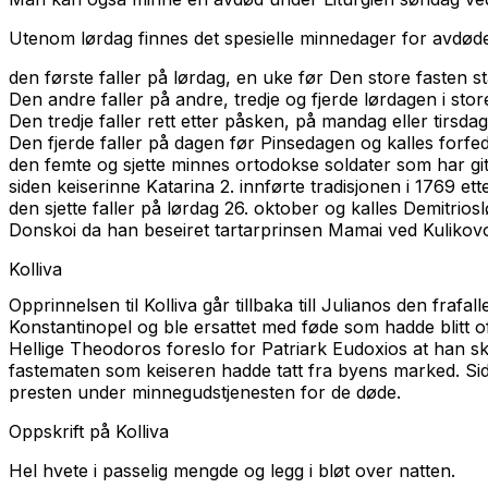
Utenom lørdag finnes det spesielle minnedager for avdød
den første faller på lørdag, en uke før Den store fasten 
Den andre faller på andre, tredje og fjerde lørdagen i store
Den tredje faller rett etter påsken, på mandag eller tirsd
Den fjerde faller på dagen før Pinsedagen og kalles forfed
den femte og sjette minnes ortodokse soldater som har git
siden keiserinne Katarina 2. innførte tradisjonen i 1769 et
den sjette faller på lørdag 26. oktober og kalles Demitrios
Donskoi da han beseiret tartarprinsen Mamai ved Kulikov
Kolliva
Opprinnelsen til Kolliva går tillbaka till Julianos den frafa
Konstantinopel og ble ersattet med føde som hadde blitt o
Hellige Theodoros foreslo for Patriark Eudoxios at han skul
fastematen som keiseren hadde tatt fra byens marked. Siden 
presten under minnegudstjenesten for de døde.
Oppskrift på Kolliva
Hel hvete i passelig mengde og legg i bløt over natten.