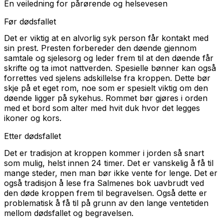
En veiledning for pårørende og helsevesen
Før dødsfallet
Det er viktig at en alvorlig syk person får kontakt med
sin prest. Presten forbereder den døende gjennom
samtale og sjelesorg og leder frem til at den døende får
skrifte og ta imot nattverden. Spesielle bønner kan også
forrettes ved sjelens adskillelse fra kroppen. Dette bør
skje på et eget rom, noe som er spesielt viktig om den
døende ligger på sykehus. Rommet bør gjøres i orden
med et bord som alter med hvit duk hvor det legges
ikoner og kors.
Etter dødsfallet
Det er tradisjon at kroppen kommer i jorden så snart
som mulig, helst innen 24 timer. Det er vanskelig å få til
mange steder, men man bør ikke vente for lenge. Det er
også tradisjon å lese fra Salmenes bok uavbrudt ved
den døde kroppen frem til begravelsen. Også dette er
problematisk å få til på grunn av den lange ventetiden
mellom dødsfallet og begravelsen.