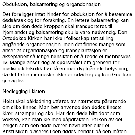
Obduksjon, balsamering og organdonasjon
Det foreligger intet hinder for obduksjon for å bestemme
dødsårsak og for forskning. En lettere balsamering kan
skje om den døde kroppen skal transporteres til
hjemlandet og balsamering skulle vare nødvendig. Den
Ortodokse Kirken har ikke i fellesskap tatt stilling
angående organdonasjon, men det finnes mange som
anser at organdonasjon og transplantasjon er
akseptabelt så lenge hensikten er å redde et menneskes
liv. Mange anser dog at spørsmålet om grensen for
medisinsk teknikk bør få en mer dyptgående belysning,
da det falne mennesket ikke er udødelig og kun Gud kan
gi evig liv.
Nedlegging i kisten
Helst skal påkledning utføres av nærmeste pårørende
om slike finnes. Man bør anvende den dødes fineste
klær, strømper og sko. Har den døde blitt døpt som
voksen, kan man kle med dåpdrakten. Et ikon av det
helgen som den døde bærer navn etter eller et
Kristusikon plaseres i den dødes hender på den måten