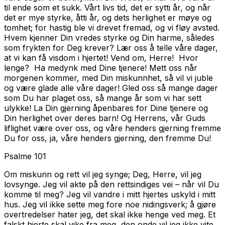
til ende som et sukk. Vårt livs tid, det er sytti år, og når
det er mye styrke, åtti år, og dets herlighet er møye og
tomhet; for hastig ble vi drevet fremad, og vi fløy avsted.
Hvem kjenner Din vredes styrke og Din harme, således
som frykten for Deg krever? Lær oss å telle våre dager,
at vi kan få visdom i hjertet! Vend om, Herre! Hvor
lenge? Ha medynk med Dine tjenere! Mett oss når
morgenen kommer, med Din miskunnhet, så vil vi juble
og være glade alle våre dager! Gled oss så mange dager
som Du har plaget oss, så mange år som vi har sett
ulykke! La Din gjerning åpenbares for Dine tjenere og
Din herlighet over deres barn! Og Herrens, vår Guds
liflighet være over oss, og våre henders gjerning fremme
Du for oss, ja, våre henders gjerning, den fremme Du!
Psalme 101
Om miskunn og rett vil jeg synge; Deg, Herre, vil jeg
lovsynge. Jeg vil akte på den rettsindiges vei – når vil Du
komme til meg? Jeg vil vandre i mitt hjertes uskyld i mitt
hus. Jeg vil ikke sette meg fore noe nidingsverk; å gjøre
overtredelser hater jeg, det skal ikke henge ved meg. Et
falskt hjerte skal vike fra meg, den onde vil jeg ikke vite