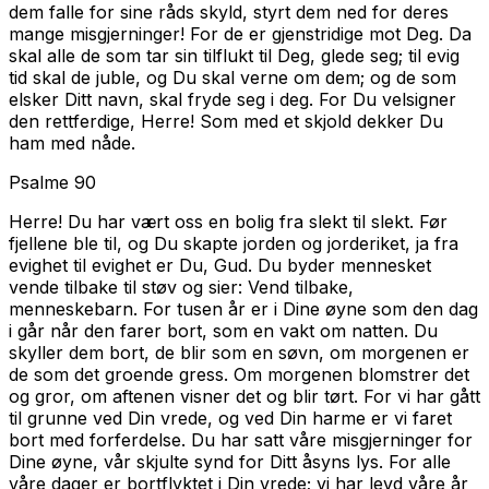
dem falle for sine råds skyld, styrt dem ned for deres
mange misgjerninger! For de er gjenstridige mot Deg. Da
skal alle de som tar sin tilflukt til Deg, glede seg; til evig
tid skal de juble, og Du skal verne om dem; og de som
elsker Ditt navn, skal fryde seg i deg. For Du velsigner
den rettferdige, Herre! Som med et skjold dekker Du
ham med nåde.
Psalme 90
Herre! Du har vært oss en bolig fra slekt til slekt. Før
fjellene ble til, og Du skapte jorden og jorderiket, ja fra
evighet til evighet er Du, Gud. Du byder mennesket
vende tilbake til støv og sier: Vend tilbake,
menneskebarn. For tusen år er i Dine øyne som den dag
i går når den farer bort, som en vakt om natten. Du
skyller dem bort, de blir som en søvn, om morgenen er
de som det groende gress. Om morgenen blomstrer det
og gror, om aftenen visner det og blir tørt. For vi har gått
til grunne ved Din vrede, og ved Din harme er vi faret
bort med forferdelse. Du har satt våre misgjerninger for
Dine øyne, vår skjulte synd for Ditt åsyns lys. For alle
våre dager er bortflyktet i Din vrede; vi har levd våre år