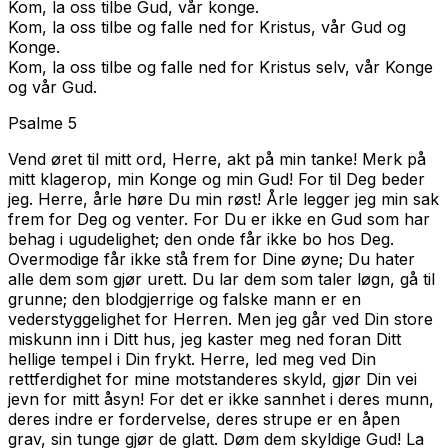
Kom, la oss tilbe Gud, vår konge.
Kom, la oss tilbe og falle ned for Kristus, vår Gud og
Konge.
Kom, la oss tilbe og falle ned for Kristus selv, vår Konge
og vår Gud.
Psalme 5
Vend øret til mitt ord, Herre, akt på min tanke! Merk på
mitt klagerop, min Konge og min Gud! For til Deg beder
jeg. Herre, årle høre Du min røst! Årle legger jeg min sak
frem for Deg og venter. For Du er ikke en Gud som har
behag i ugudelighet; den onde får ikke bo hos Deg.
Overmodige får ikke stå frem for Dine øyne; Du hater
alle dem som gjør urett. Du lar dem som taler løgn, gå til
grunne; den blodgjerrige og falske mann er en
vederstyggelighet for Herren. Men jeg går ved Din store
miskunn inn i Ditt hus, jeg kaster meg ned foran Ditt
hellige tempel i Din frykt. Herre, led meg ved Din
rettferdighet for mine motstanderes skyld, gjør Din vei
jevn for mitt åsyn! For det er ikke sannhet i deres munn,
deres indre er fordervelse, deres strupe er en åpen
grav, sin tunge gjør de glatt. Døm dem skyldige Gud! La