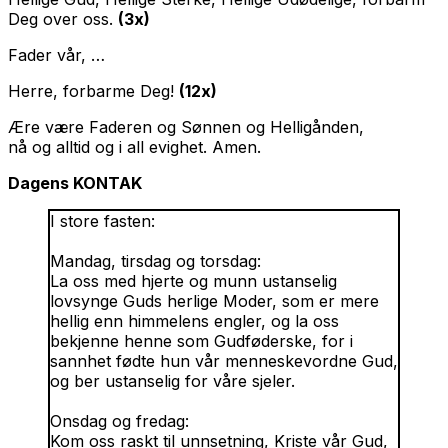
Deg over oss.
(3x)
Fader vår, …
Herre, forbarme Deg!
(12x)
Ære være Faderen og Sønnen og Helligånden,
nå og alltid og i all evighet. Amen.
Dagens KONTAK
I store fasten:
Mandag, tirsdag og torsdag:
La oss med hjerte og munn ustanselig
lovsynge Guds herlige Moder, som er mere
hellig enn himmelens engler, og la oss
bekjenne henne som Gudføderske, for i
sannhet fødte hun vår menneskevordne Gud,
og ber ustanselig for våre sjeler.
Onsdag og fredag:
Kom oss raskt til unnsetning, Kriste vår Gud,