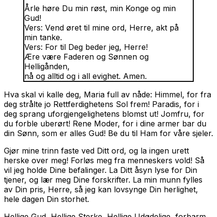
Årle høre Du min røst, min Konge og min
Gud!
Vers: V
end øret til mine ord, Herre, akt på
min tanke.
Vers:
For til Deg beder jeg, Herre!
Ære være Faderen og Sønnen og
Helligånden,
nå og alltid og i all evighet. Amen.
Hva skal vi kalle deg, Maria full av nåde: Himmel, for fra
deg strålte jo Rettferdighetens Sol frem! Paradis, for i
deg sprang uforgjengelighetens blomst ut! Jomfru, for
du forble uberørt! Rene Moder, for i dine armer bar du
din Sønn, som er alles Gud! Be du til Ham for våre sjeler.
Gjør mine trinn faste ved Ditt ord, og la ingen urett
herske over meg! Forløs meg fra menneskers vold! Så
vil jeg holde Dine befalinger. La Ditt åsyn lyse for Din
tjener, og lær meg Dine forskrifter. La min munn fylles
av Din pris, Herre, så jeg kan lovsynge Din herlighet,
hele dagen Din storhet.
Hellige Gud, Hellige Sterke, Hellige Udødelige, forbarm