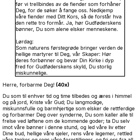
før vi trellbindes av de fiender som forhåner
Deg, for de søker å fange oss. Nedkjemp
våre fiender med Ditt Kors, så de forstår hva
den rette tro formår. Ja, hør Gudføderskens
bønner, Du som alene elsker menneskene.
Lørdag:
Som naturens førstegrøde bringer verden de
hellige martyrer til Deg, vår Skaper: Hør
deres forbønner og bevar Din Kirke i dyp
fred for Gudføderskens skyld, Du storlig
miskunnelige.
Herre, forbarme Deg!
(40x)
Du som til enhver tid og time tilbedes og æres i himmel
og på jord, Kriste vår Gud; Du langmodige,
miskunnsfulle og barmhjertige som elsker de rettferdige
og forbarmer Deg over synderne, Du som kaller alle til
frelse ved løftene om de kommende goder; ta Du selv
imot våre bønner i denne stund, og led våre liv etter
Dine bud, hellige våre sjeler, rens våre legemer, rettled
våre tanker og rens våre forestillinger, og fri oss fra all