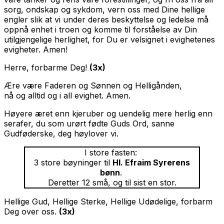
sorg, ondskap og sykdom, vern oss med Dine hellige
engler slik at vi under deres beskyttelse og ledelse må
oppnå enhet i troen og komme til forståelse av Din
utilgjengelige herlighet, for Du er velsignet i evighetenes
evigheter. Amen!
Herre, forbarme Deg!
(3x)
Ære være Faderen og Sønnen og Helligånden,
nå og alltid og i all evighet. Amen.
Høyere æret enn kjeruber og uendelig mere herlig enn
serafer, du som urørt fødte Guds Ord, sanne
Gudføderske, deg høylover vi.
I store fasten:
3 store bøyninger til
Hl. Efraim Syrerens
bønn
.
Deretter 12 små, og til sist en stor.
Hellige Gud, Hellige Sterke, Hellige Udødelige, forbarm
Deg over oss.
(3x)