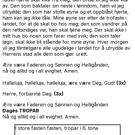
av. Den som baktaler sin neste i lønndom, ham vil jeg
utrydde; den som har stolte øyne og et oppblåst hjerte,
ham kan jeg ikke tåle. Mine øyne ser etter de trofaste i
landet, for at de skal bo hos meg; den som vandrer på
den rettsindiges vei, han skal tjene meg. Der skal ikke i
mitt hus bo noen som farer med svik; den som taler
løgn, skal ikke bli stående for mine øyne. Hver morgen
vil jeg tilintetgjøre alle ugudelige i landet for å utrydde av
Herrens stad alle dem som gjør urett.
Ære være Faderen og Sønnen og Helligånden,
nå og alltid og i all evighet. Amen.
Halleluja, halleluja, halleluja, ære være Deg, Gud!
(3x)
Herre, forbarme Deg.
(3x)
Ære være Faderen og Sønnen og Helligånden
Dages TROPAR
Nå og alltid og i all evighet. Amen.
I store fasten fasten, tropar i 6. tone