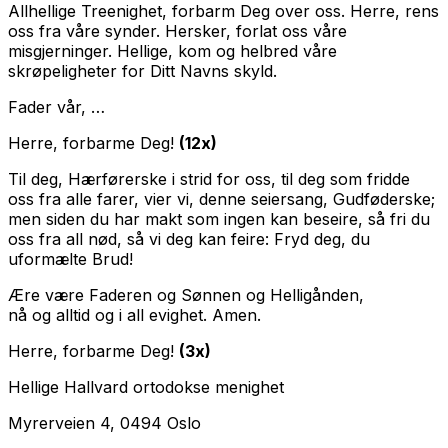
Allhellige Treenighet, forbarm Deg over oss. Herre, rens
oss fra våre synder. Hersker, forlat oss våre
misgjerninger. Hellige, kom og helbred våre
skrøpeligheter for Ditt Navns skyld.
Fader vår, …
Herre, forbarme Deg!
(12x)
Til deg, Hærførerske i strid for oss, til deg som fridde
oss fra alle farer, vier vi, denne seiersang, Gudføderske;
men siden du har makt som ingen kan beseire, så fri du
oss fra all nød, så vi deg kan feire: Fryd deg, du
uformælte Brud!
Ære være Faderen og Sønnen og Helligånden,
nå og alltid og i all evighet. Amen.
Herre, forbarme Deg!
(3x)
Hellige Hallvard ortodokse menighet
Myrerveien 4, 0494 Oslo